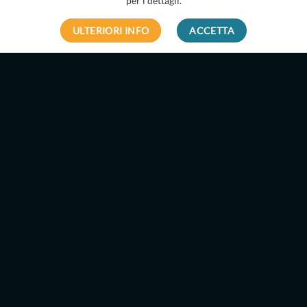
per i dettagli.
ULTERIORI INFO
ACCETTA
Spedizione in 3-5 giorni
lavorativi