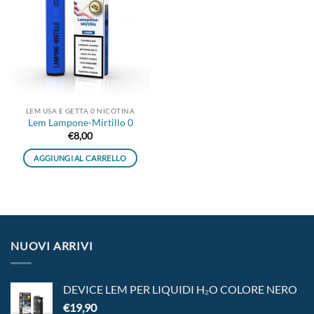
alla lista
dei
desideri
LEM USA E GETTA 0 NICOTINA
Lem Lampone-Mirtillo 0
€
8,00
AGGIUNGI AL CARRELLO
NUOVI ARRIVI
DEVICE LEM PER LIQUIDI H₂O COLORE NERO
€
19,90