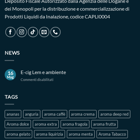
Deposito Fiscale Autorizzato dalla Agenzia delle Dogane e
dei Monopoli per la distribuzione e commercializzazione di
Prodotti Liquidi da Inalazione, codice CAPLI0004
NEWS
E-cig Lem e ambiente
16
Mag
su
Commenti disabilitati
E-
cig
Lem
TAGS
e
ambiente
ananas
anguria
aroma caffè
aroma crema
aroma deep red
Aroma dolce
aroma extra
aroma fragola
aroma frutta
aroma gelato
aroma liquirizia
aroma menta
Aroma Tabacco