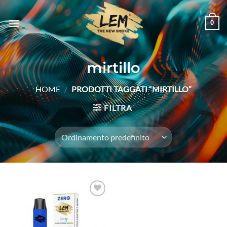
Salta
ai
0
contenuti
mirtillo
HOME
/
PRODOTTI TAGGATI “MIRTILLO”
FILTRA
Aggiungi