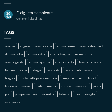
E-cig Lem e ambiente
16
Mag
su
Commenti disabilitati
E-
cig
Lem
TAGS
e
ambiente
ananas
anguria
aroma caffè
aroma crema
aroma deep red
Aroma dolce
aroma extra
aroma fragola
aroma frutta
aroma gelato
aroma liquirizia
aroma menta
Aroma Tabacco
banana
caffè
ciliegia
cioccolato
cocco
elettronica
fragola
frutto della passione
ice
lampone
lem
liquidi
liquirizia
mango
mela
menta
mirtillo
monouso
pesca
pod
pompelmo rosa
sigaretta
tabacco
uva
vaniglia
vino rosso