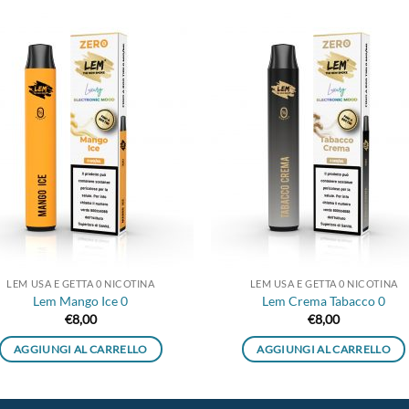
Aggiungi
Aggiu
alla lista
alla l
dei
dei
desideri
desid
LEM USA E GETTA 0 NICOTINA
LEM USA E GETTA 0 NICOTINA
Lem Mango Ice 0
Lem Crema Tabacco 0
€
8,00
€
8,00
AGGIUNGI AL CARRELLO
AGGIUNGI AL CARRELLO