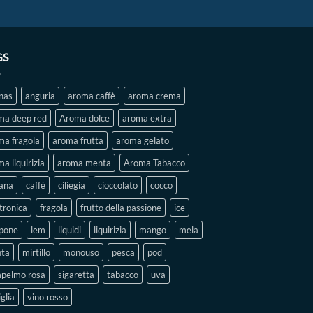
GS
nas
anguria
aroma caffè
aroma crema
ma deep red
Aroma dolce
aroma extra
ma fragola
aroma frutta
aroma gelato
a liquirizia
aroma menta
Aroma Tabacco
ana
caffè
ciliegia
cioccolato
cocco
tronica
fragola
frutto della passione
ice
pone
lem
liquidi
liquirizia
mango
mela
ta
mirtillo
monouso
pesca
pod
pelmo rosa
sigaretta
tabacco
uva
glia
vino rosso