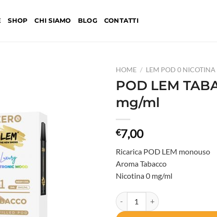
E
SHOP
CHI SIAMO
BLOG
CONTATTI
HOME
/
LEM POD 0 NICOTINA
POD LEM TAB
mg/ml
Aggiungi
alla lista
dei
7,00
€
desideri
Ricarica POD LEM monouso
Aroma Tabacco
Nicotina 0 mg/ml
POD LEM TABACCO 0 mg/ml quan