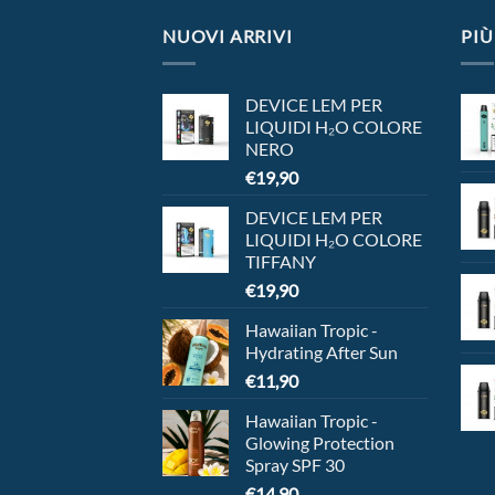
NUOVI ARRIVI
PIÙ
DEVICE LEM PER
LIQUIDI H₂O COLORE
NERO
€
19,90
DEVICE LEM PER
LIQUIDI H₂O COLORE
TIFFANY
€
19,90
Hawaiian Tropic -
Hydrating After Sun
€
11,90
Hawaiian Tropic -
Glowing Protection
Spray SPF 30
€
14,90