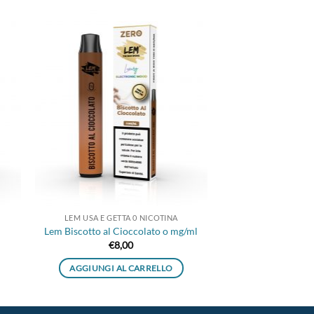
ngi
Aggiungi
ista
alla lista
dei
eri
desideri
LEM USA E GETTA 0 NICOTINA
Lem Biscotto al Cioccolato o mg/ml
€
8,00
AGGIUNGI AL CARRELLO