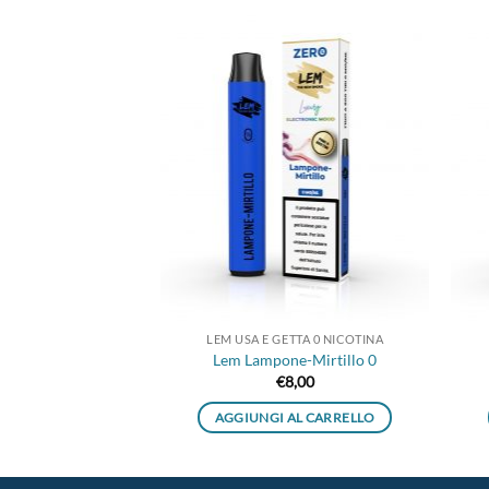
Aggiungi
Aggiungi
alla lista
alla lista
dei
dei
desideri
desideri
TTA 0 NICOTINA
LEM USA E GETTA 0 NICOTINA
niglia 0
Lem Lampone-Mirtillo 0
8,00
€
8,00
AL CARRELLO
AGGIUNGI AL CARRELLO