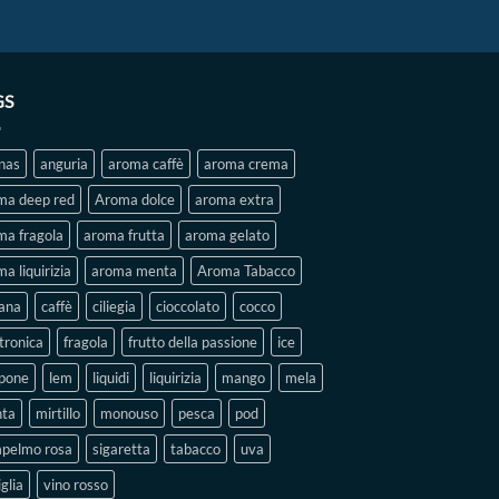
GS
nas
anguria
aroma caffè
aroma crema
ma deep red
Aroma dolce
aroma extra
ma fragola
aroma frutta
aroma gelato
a liquirizia
aroma menta
Aroma Tabacco
ana
caffè
ciliegia
cioccolato
cocco
tronica
fragola
frutto della passione
ice
pone
lem
liquidi
liquirizia
mango
mela
ta
mirtillo
monouso
pesca
pod
pelmo rosa
sigaretta
tabacco
uva
glia
vino rosso