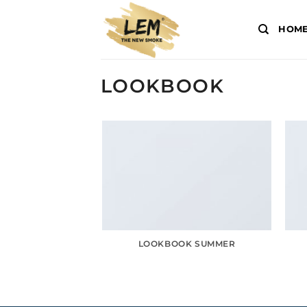
Salta
ai
HOM
contenuti
LOOKBOOK
LOOKBOOK SUMMER