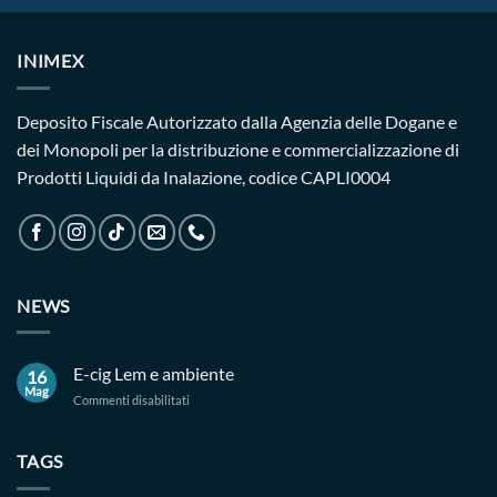
INIMEX
Deposito Fiscale Autorizzato dalla Agenzia delle Dogane e
dei Monopoli per la distribuzione e commercializzazione di
Prodotti Liquidi da Inalazione, codice CAPLI0004
NEWS
E-cig Lem e ambiente
16
Mag
su
Commenti disabilitati
E-
cig
Lem
TAGS
e
ambiente