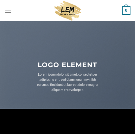
Salta
0
ai
contenuti
LOGO ELEMENT
Lorem ipsum dolor sit amet, consectetuer
adipiscing elit, sed diam nonummy nibh
euismod tincidunt ut laoreet dolore magna
aliquam erat volutpat.