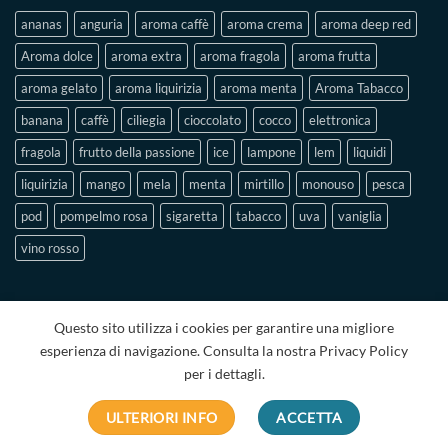
ananas
anguria
aroma caffè
aroma crema
aroma deep red
Aroma dolce
aroma extra
aroma fragola
aroma frutta
aroma gelato
aroma liquirizia
aroma menta
Aroma Tabacco
banana
caffè
ciliegia
cioccolato
cocco
elettronica
fragola
frutto della passione
ice
lampone
lem
liquidi
liquirizia
mango
mela
menta
mirtillo
monouso
pesca
pod
pompelmo rosa
sigaretta
tabacco
uva
vaniglia
vino rosso
Questo sito utilizza i cookies per garantire una migliore
esperienza di navigazione. Consulta la nostra Privacy Policy
per i dettagli.
PRIVACY POLICY
TERMINI E CONDIZIONI
CHI SIAMO
CONTATTI
ULTERIORI INFO
ACCETTA
Copyright 2026 ©
INIMEX S.r.l. | P.IVA IT04022990925