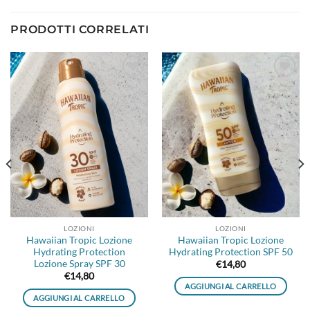
PRODOTTI CORRELATI
Aggiungi
Aggiungi
alla lista
alla lista
dei
dei
desideri
desideri
LOZIONI
LOZIONI
Hawaiian Tropic Lozione
Hawaiian Tropic Lozione
Hydrating Protection
Hydrating Protection SPF 50
Lozione Spray SPF 30
€
14,80
€
14,80
AGGIUNGI AL CARRELLO
AGGIUNGI AL CARRELLO