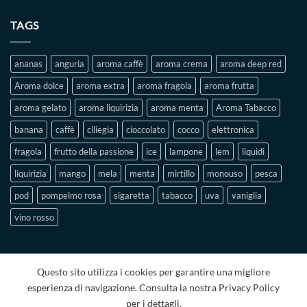
cig
Lem
TAGS
e
ambiente
ananas
anguria
aroma caffè
aroma crema
aroma deep red
Aroma dolce
aroma extra
aroma fragola
aroma frutta
aroma gelato
aroma liquirizia
aroma menta
Aroma Tabacco
banana
caffè
ciliegia
cioccolato
cocco
elettronica
fragola
frutto della passione
ice
lampone
lem
liquidi
liquirizia
mango
mela
menta
mirtillo
monouso
pesca
pod
pompelmo rosa
sigaretta
tabacco
uva
vaniglia
vino rosso
Questo sito utilizza i cookies per garantire una migliore
esperienza di navigazione. Consulta la nostra Privacy Policy
per i dettagli.