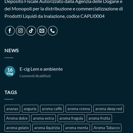
Deposito Fiscale Autorizzato dalla Agenzia delle Dogane e
dei Monopoli per la distribuzione e commercializzazione di
Prodotti Liquidi da Inalazione, codice CAPLI0004
NEWS
E-cig Lem e ambiente
16
Mag
su
Commenti disabilitati
E-
cig
Lem
TAGS
e
ambiente
ananas
anguria
aroma caffè
aroma crema
aroma deep red
Aroma dolce
aroma extra
aroma fragola
aroma frutta
aroma gelato
aroma liquirizia
aroma menta
Aroma Tabacco