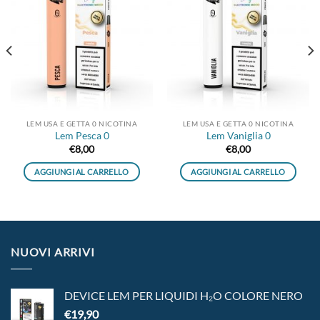
Aggiungi
Aggiungi
alla lista
alla lista
dei
dei
desideri
desideri
LEM USA E GETTA 0 NICOTINA
LEM USA E GETTA 0 NICOTINA
Lem Pesca 0
Lem Vaniglia 0
€
8,00
€
8,00
AGGIUNGI AL CARRELLO
AGGIUNGI AL CARRELLO
NUOVI ARRIVI
DEVICE LEM PER LIQUIDI H₂O COLORE NERO
€
19,90