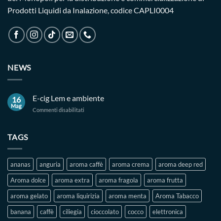
Prodotti Liquidi da Inalazione, codice CAPLI0004
NEWS
E-cig Lem e ambiente
16
Mag
su
Commenti disabilitati
E-
cig
Lem
TAGS
e
ambiente
ananas
anguria
aroma caffè
aroma crema
aroma deep red
Aroma dolce
aroma extra
aroma fragola
aroma frutta
aroma gelato
aroma liquirizia
aroma menta
Aroma Tabacco
banana
caffè
ciliegia
cioccolato
cocco
elettronica