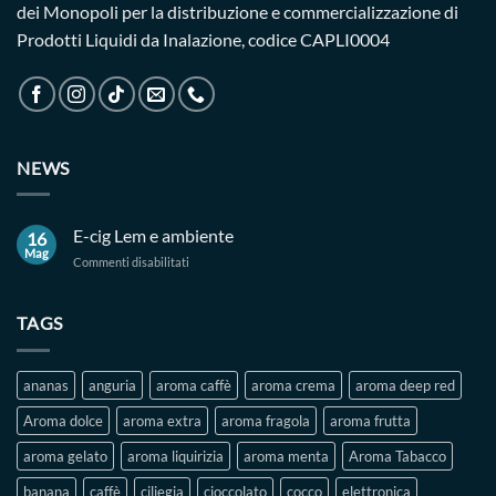
dei Monopoli per la distribuzione e commercializzazione di
Prodotti Liquidi da Inalazione, codice CAPLI0004
NEWS
E-cig Lem e ambiente
16
Mag
su
Commenti disabilitati
E-
cig
Lem
TAGS
e
ambiente
ananas
anguria
aroma caffè
aroma crema
aroma deep red
Aroma dolce
aroma extra
aroma fragola
aroma frutta
aroma gelato
aroma liquirizia
aroma menta
Aroma Tabacco
banana
caffè
ciliegia
cioccolato
cocco
elettronica