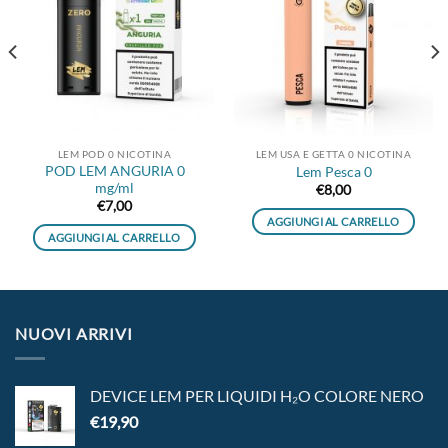
dei
dei
desideri
desideri
LEM POD 0 NICOTINA
LEM USA E GETTA 0 NICOTINA
POD LEM ANGURIA 0
Lem Pesca 0
mg/ml
€
8,00
€
7,00
AGGIUNGI AL CARRELLO
AGGIUNGI AL CARRELLO
NUOVI ARRIVI
DEVICE LEM PER LIQUIDI H₂O COLORE NERO
€
19,90