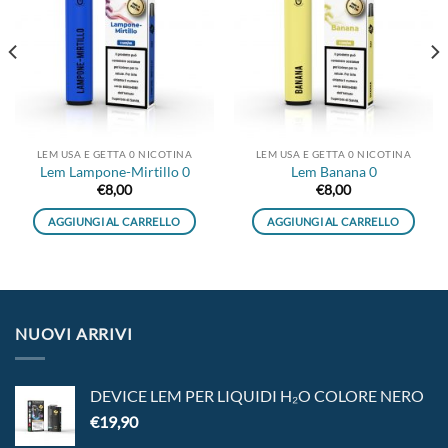
dei
dei
desideri
desideri
LEM USA E GETTA 0 NICOTINA
LEM USA E GETTA 0 NICOTINA
Lem Lampone-Mirtillo 0
Lem Banana 0
€
8,00
€
8,00
AGGIUNGI AL CARRELLO
AGGIUNGI AL CARRELLO
NUOVI ARRIVI
DEVICE LEM PER LIQUIDI H₂O COLORE NERO
€
19,90