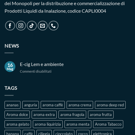
dei Monopoli per la distribuzione e commercializzazione di
Prodotti Liquidi da Inalazione, codice CAPLI0004
NEWS
E-cig Lem e ambiente
16
Mag
su
Commenti disabilitati
E-
cig
Lem
TAGS
e
ambiente
ananas
anguria
aroma caffè
aroma crema
aroma deep red
Aroma dolce
aroma extra
aroma fragola
aroma frutta
aroma gelato
aroma liquirizia
aroma menta
Aroma Tabacco
banana
caffè
ciliegia
cioccolato
cocco
elettronica