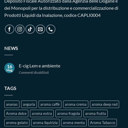
Deposito Fiscale Autorizzato dalla Agenzia delle Dogane e
dei Monopoli per la distribuzione e commercializzazione di
Prodotti Liquidi da Inalazione, codice CAPLI0004
NEWS
E-cig Lem e ambiente
16
Mag
su
Commenti disabilitati
E-
cig
Lem
TAGS
e
ambiente
ananas
anguria
aroma caffè
aroma crema
aroma deep red
Aroma dolce
aroma extra
aroma fragola
aroma frutta
aroma gelato
aroma liquirizia
aroma menta
Aroma Tabacco