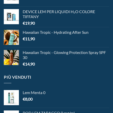
DEVICE LEM PER LIQUIDI H₂O COLORE
TIFFANY
€
19,90
Hawaiian Tropic - Hydrating After Sun
€
11,90
Hawaiian Tropic - Glowing Protection Spray SPF
30
€
14,90
PIÙ VENDUTI
Lem Menta 0
€
8,00
POD LEM TABACCO 0 mg/ml