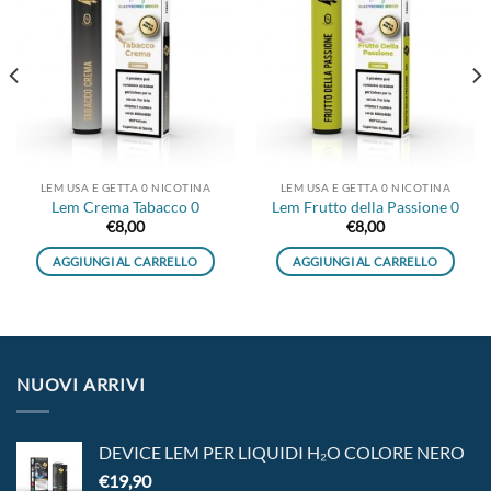
Aggiungi
Aggiungi
alla lista
alla lista
dei
dei
desideri
desideri
LEM USA E GETTA 0 NICOTINA
LEM USA E GETTA 0 NICOTINA
Lem Crema Tabacco 0
Lem Frutto della Passione 0
€
8,00
€
8,00
AGGIUNGI AL CARRELLO
AGGIUNGI AL CARRELLO
NUOVI ARRIVI
DEVICE LEM PER LIQUIDI H₂O COLORE NERO
€
19,90