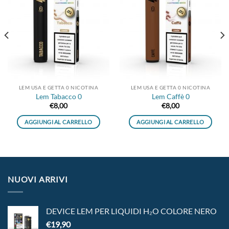
Aggiungi
Aggiungi
alla lista
alla lista
dei
dei
desideri
desideri
LEM USA E GETTA 0 NICOTINA
LEM USA E GETTA 0 NICOTINA
Lem Tabacco 0
Lem Caffè 0
€
8,00
€
8,00
AGGIUNGI AL CARRELLO
AGGIUNGI AL CARRELLO
NUOVI ARRIVI
DEVICE LEM PER LIQUIDI H₂O COLORE NERO
€
19,90