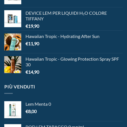
DEVICE LEM PER LIQUIDI H₂O COLORE
TIFFANY
€
19,90
Hawaiian Tropic - Hydrating After Sun
€
11,90
Hawaiian Tropic - Glowing Protection Spray SPF
30
€
14,90
PIÙ VENDUTI
Lem Menta 0
€
8,00
POD LEM TABACCO 0 mg/ml