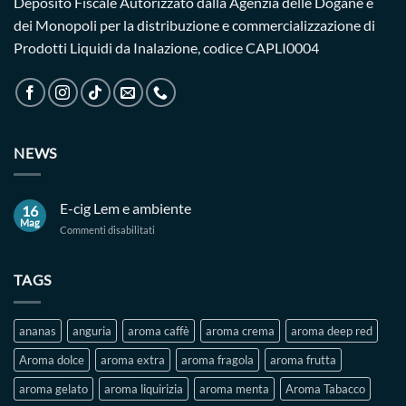
Deposito Fiscale Autorizzato dalla Agenzia delle Dogane e
dei Monopoli per la distribuzione e commercializzazione di
Prodotti Liquidi da Inalazione, codice CAPLI0004
NEWS
E-cig Lem e ambiente
16
Mag
su
Commenti disabilitati
E-
cig
Lem
TAGS
e
ambiente
ananas
anguria
aroma caffè
aroma crema
aroma deep red
Aroma dolce
aroma extra
aroma fragola
aroma frutta
aroma gelato
aroma liquirizia
aroma menta
Aroma Tabacco