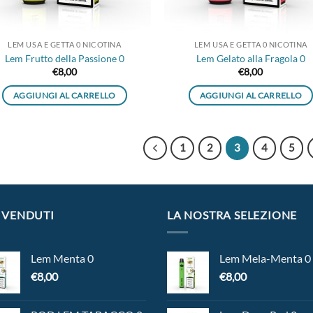
LEM USA E GETTA 0 NICOTINA
LEM USA E GETTA 0 NICOTINA
Lem Frutto della Passione 0
Lem Gelato alla Fragola 0
€
8,00
€
8,00
AGGIUNGI AL CARRELLO
AGGIUNGI AL CARRELLO
1
2
3
4
5
 VENDUTI
LA NOSTRA SELEZIONE
Lem Menta 0
Lem Mela-Menta 0
€
8,00
€
8,00