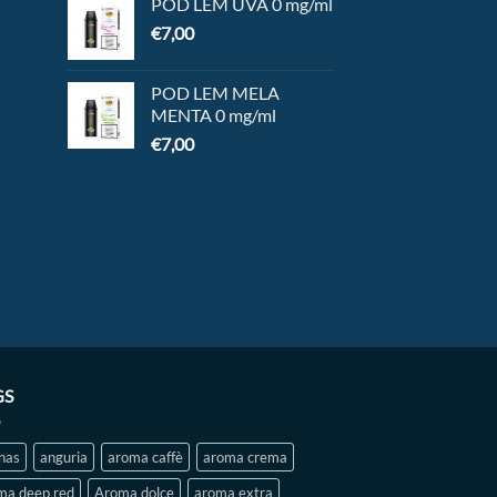
POD LEM UVA 0 mg/ml
€
7,00
POD LEM MELA
MENTA 0 mg/ml
€
7,00
GS
nas
anguria
aroma caffè
aroma crema
ma deep red
Aroma dolce
aroma extra