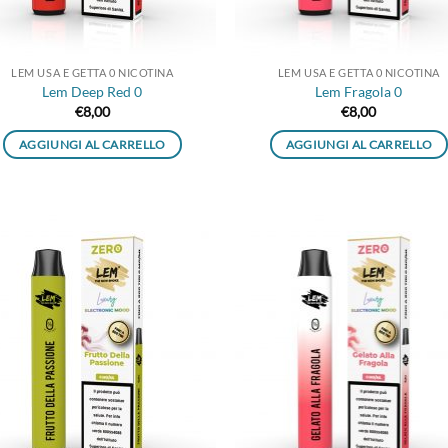
LEM USA E GETTA 0 NICOTINA
LEM USA E GETTA 0 NICOTINA
Lem Deep Red 0
Lem Fragola 0
€
8,00
€
8,00
AGGIUNGI AL CARRELLO
AGGIUNGI AL CARRELLO
Aggiungi
Aggi
alla lista
alla 
dei
de
desideri
desi