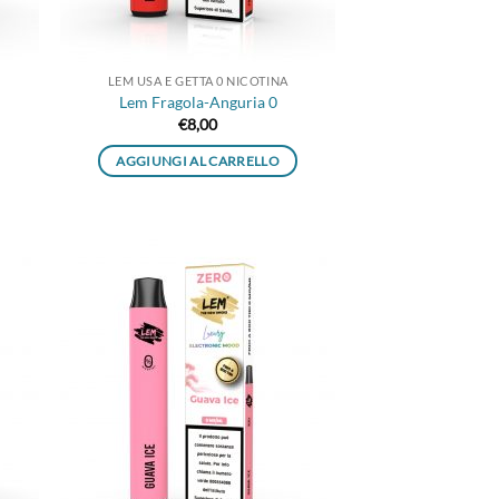
LEM USA E GETTA 0 NICOTINA
Lem Fragola-Anguria 0
€
8,00
AGGIUNGI AL CARRELLO
ungi
Aggiungi
lista
alla lista
i
dei
deri
desideri