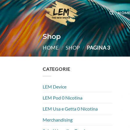
Salta
ai
HOM
contenuti
Shop
HOME
/
SHOP
/
PAGINA 3
CATEGORIE
LEM Device
LEM Pod 0 Nicotina
LEM Usa e Getta 0 Nicotina
Merchandising