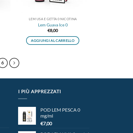
LEM USA E GETTA 0 NICOTINA
Lem Guava Ice 0
€
8,00
AGGIUNGI AL CARRELLO
6
I PIÙ APPREZZATI
POD LEM PESCA 0
mg/ml
€
7,00