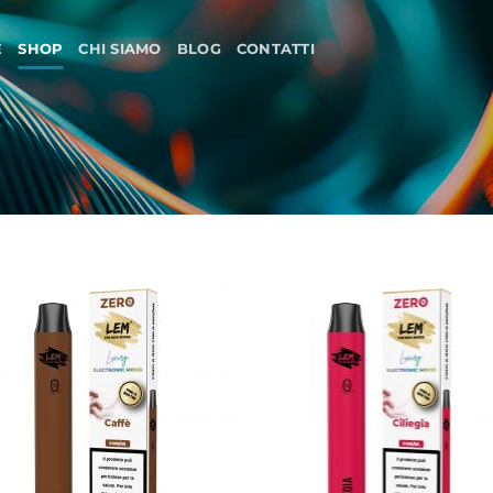
E
SHOP
CHI SIAMO
BLOG
CONTATTI
Aggiungi
Aggi
alla lista
alla 
dei
de
desideri
desi