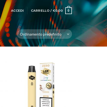
0
ACCEDI
CARRELLO /
€
0,00
ungi
Aggiungi
lista
alla lista
i
dei
deri
desideri