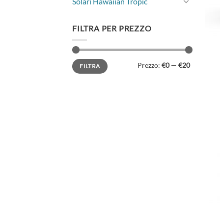
Solari Hawaiian Tropic
FILTRA PER PREZZO
Prezzo
Prezzo
Prezzo:
€0
—
€20
FILTRA
Min
Max