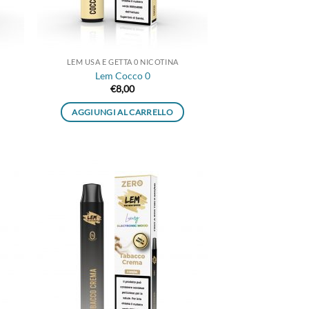
LEM USA E GETTA 0 NICOTINA
Lem Cocco 0
€
8,00
AGGIUNGI AL CARRELLO
ungi
Aggiungi
lista
alla lista
i
dei
deri
desideri