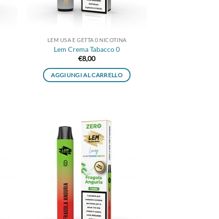
LEM USA E GETTA 0 NICOTINA
Lem Crema Tabacco 0
€
8,00
AGGIUNGI AL CARRELLO
ungi
Aggiungi
lista
alla lista
i
dei
deri
desideri