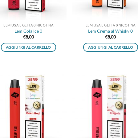
LEM USA E GETTA 0 NICOTINA
LEM USA E GETTA 0 NICOTINA
Lem Cola Ice 0
Lem Crema al Whisky 0
€
8,00
€
8,00
AGGIUNGI AL CARRELLO
AGGIUNGI AL CARRELLO
Aggiungi
Aggi
alla lista
alla 
dei
de
desideri
desi