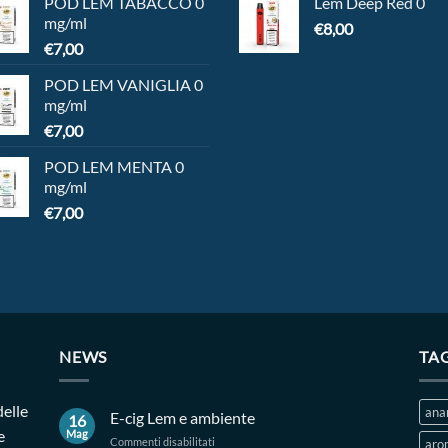
POD LEM TABACCO 0
Lem Deep Red 0
mg/ml
€
8,00
€
7,00
POD LEM VANIGLIA 0
mg/ml
€
7,00
POD LEM MENTA 0
mg/ml
€
7,00
NEWS
TA
delle
ana
E-cig Lem e ambiente
16
e
Mag
su
Commenti disabilitati
aro