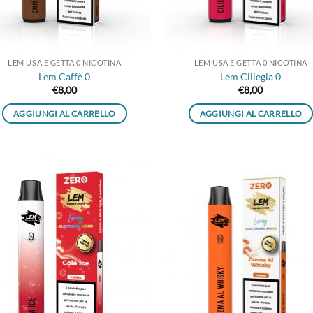
LEM USA E GETTA 0 NICOTINA
LEM USA E GETTA 0 NICOTINA
Lem Caffè 0
Lem Ciliegia 0
€
8,00
€
8,00
AGGIUNGI AL CARRELLO
AGGIUNGI AL CARRELLO
Aggiungi
Aggi
alla lista
alla 
dei
de
desideri
desi