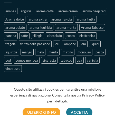
ambiente
ananas
anguria
aroma caffè
aroma crema
aroma deep red
Aroma dolce
aroma extra
aroma fragola
aroma frutta
aroma gelato
aroma liquirizia
aroma menta
Aroma Tabacco
banana
caffè
ciliegia
cioccolato
cocco
elettronica
fragola
frutto della passione
ice
lampone
lem
liquidi
liquirizia
mango
mela
menta
mirtillo
monouso
pesca
pod
pompelmo rosa
sigaretta
tabacco
uva
vaniglia
vino rosso
Questo sito utilizza i cookies per garantire una migliore
esperienza di navigazione. Consulta la nostra Privacy Policy
per i dettagli.
PRIVACY POLICY
TERMINI E CONDIZIONI
CHI SIAMO
CONTATTI
ULTERIORI INFO
ACCETTA
Copyright 2026 ©
INIMEX S.r.l. | P.IVA IT04022990925