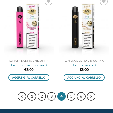
Aggiungi
Aggiungi
alla lista
alla lista
dei
dei
desideri
desideri
LEM USA E GETTA 0 NICOTINA
LEM USA E GETTA 0 NICOTINA
Lem Pompelmo Rosa 0
Lem Tabacco 0
€
8,00
€
8,00
AGGIUNGI AL CARRELLO
AGGIUNGI AL CARRELLO
1
2
3
4
5
6