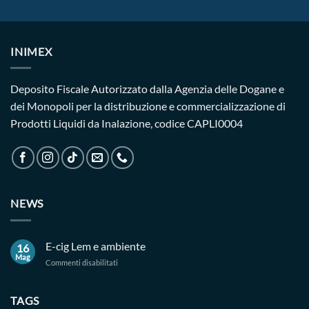
INIMEX
Deposito Fiscale Autorizzato dalla Agenzia delle Dogane e
dei Monopoli per la distribuzione e commercializzazione di
Prodotti Liquidi da Inalazione, codice CAPLI0004
NEWS
E-cig Lem e ambiente
16
Mag
su
Commenti disabilitati
E-
cig
Lem
TAGS
e