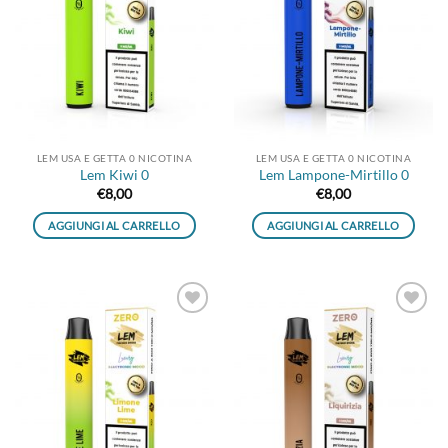
alla lista
alla lista
dei
dei
desideri
desideri
LEM USA E GETTA 0 NICOTINA
LEM USA E GETTA 0 NICOTINA
Lem Kiwi 0
Lem Lampone-Mirtillo 0
€
8,00
€
8,00
AGGIUNGI AL CARRELLO
AGGIUNGI AL CARRELLO
Aggiungi
Aggiungi
alla lista
alla lista
dei
dei
desideri
desideri